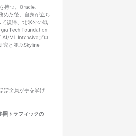
つ。Oracle、
EOを務めた後、自身が立ち
lesとして復帰、北米外の戦
ch Foundation
I/ML Intensiveプロ
研究と並ぶSkyline
 ほぼ全員が手を挙げ
参照トラフィックの