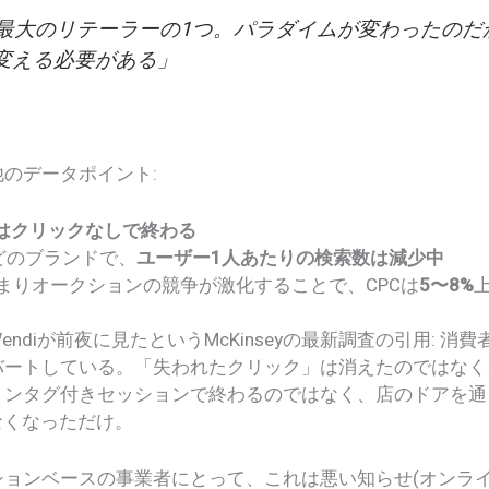
欧州最大のリテーラーの1つ。パラダイムが変わったの
変える必要がある」
のデータポイント:
9%はクリックなしで終わる
んどのブランドで、
ユーザー1人あたりの検索数は減少中
狭まりオークションの競争が激化することで、CPCは
5〜8%
ndiが前夜に見たというMcKinseyの最新調査の引用: 消
バートしている。「失われたクリック」は消えたのではなく
ョンタグ付きセッションで終わるのではなく、店のドアを通
なくなっただけ。
ションベースの事業者にとって、これは悪い知らせ(オンラ