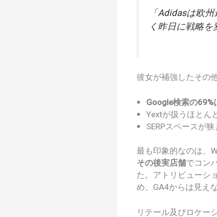
「Adidasは
く昨日に戦略を
彼女が補強したその他
Google検索の6
Yextが扱うほと
SERPスペースが
最も印象的なのは、We
その後実店舗
でコン
た。アトリビューシ
め、GA4からは見え
リテール及びロケー