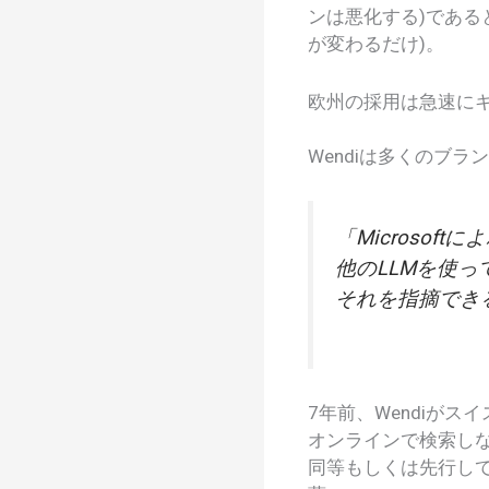
ンは悪化する)である
が変わるだけ)。
欧州の採用は急速に
Wendiは多くのブ
「Microso
他のLLMを使
それを指摘でき
7年前、Wendiが
オンラインで検索し
同等もしくは先行して