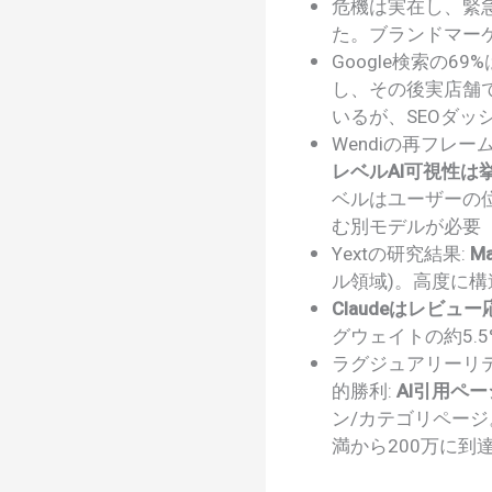
危機は実在し、緊
た。ブランドマー
Google検索の6
し、その後実店舗
いるが、SEOダッ
Wendiの再フレ
レベルAI可視性は
ベルはユーザーの位
む別モデルが必要
Yextの研究結果:
M
ル領域)。高度に
Claudeはレビ
グウェイトの約5.
ラグジュアリーリテールク
的勝利:
AI引用ペー
ン/カテゴリペー
満から200万に到