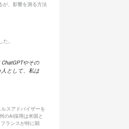
るが、影響を測る方法
した。
く
ChatGPTやその
カ人として、私は
ェルスアドバイザーを
州のAI採用は米国と
、フランスが特に顕