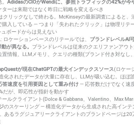
急。
AdidasのCIOがWendiに、参照トラフィックの42%が今
ケターは来期ではなく昨日に戦略を変えるべき
9%はクリックなしで終わる。McKinseyの最新調査によると
で購入している — つまり「失われたクリック」は物理リテ
シュボードからは見えない
ーム: ロケーションベースのリテールでは、
ブランドレベルAI
挙動が異なる。
ブランドレベルは従来のクエリファンアウト
置情報、LLMメモリ、クエリの種類(ブランド付き対なし
apQuestが現在ChatGPTの最大インデックスソース
(ロケー
構造化されたデータが大量に存在し、LLMが吸い込む。ほぼ
ュー応答速度を引用要因として重み付け
— 応答数だけでなく速
5%だが、即応性が指針を動かす
ライアント(Dolce & Gabbana、Valentino、Max Ma
ジ
のスケーリング — 構造化データから生成された高インテ
ジ。あるラグジュアリークライアントのブランドページは20
達