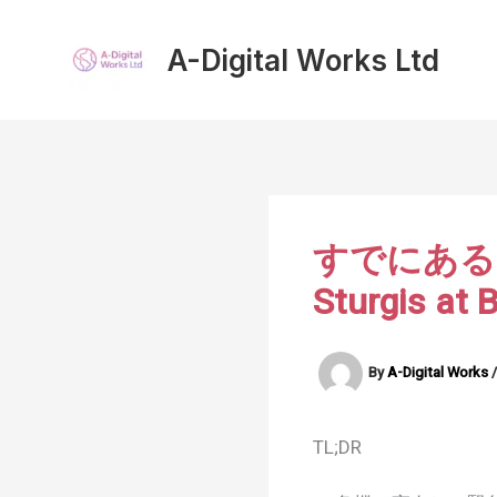
内
容
A-Digital Works Ltd
を
ス
キ
ッ
プ
すでにあるも
Sturgis at
By
A-Digital Works
TL;DR