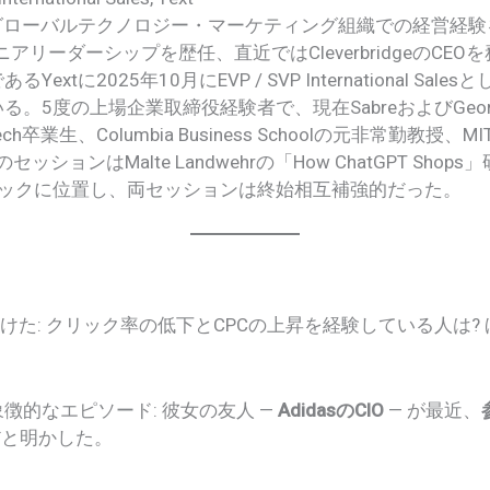
のグローバルテクノロジー・マーケティング組織での経営経験を持
o!でシニアリーダーシップを歴任、直近ではCleverbridgeのC
xtに2025年10月にEVP / SVP International Sa
5度の上場企業取締役経験者で、現在SabreおよびGeorgia Te
ch卒業生、Columbia Business Schoolの元非常勤教授、MIT A
ッションはMalte Landwehrの「How ChatGPT Shops」
トラックに位置し、両セッションは終始相互補強的だった。
かけた: クリック率の低下とCPCの上昇を経験している人は?
徴的なエピソード: 彼女の友人 —
AdidasのCIO
— が最近、
だと明かした。