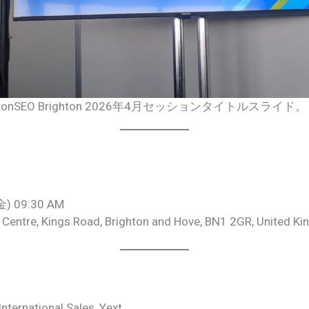
rightonSEO Brighton 2026年4月セッションタイトルスライド。
 09:30 AM
n Centre, Kings Road, Brighton and Hove, BN1 2GR, United K
nternational Sales, Yext