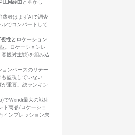
やLLM経由
と明かし
、消費者はまずAIで調査
ールでコンバートして
可視性とロケーション
型。ロケーションレ
、客観対主観)を組み込
ションベースのリテー
誰も監視していない
度が重要。総ランキン
ra)でWendi最大の戦術
ント商品/ロケーショ
万インプレッション未