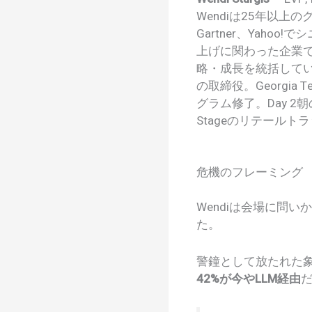
Wendiは25年以上
Gartner、Yaho
上げに関わった企業であるYe
略・成長を統括している。
の取締役。Georgia Te
グラム修了。Day 2朝のセ
Stageのリテール
危機のフレーミング
Wendiは会場に問い
た。
警鐘として放たれた象
42%が今やLLM経由